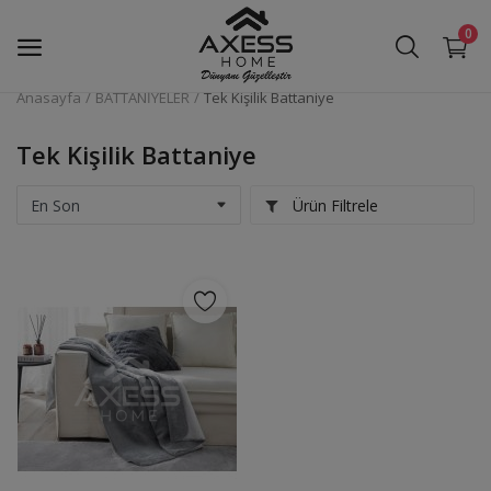
0
Anasayfa
BATTANİYELER
Tek Kişilik Battaniye
NEVRESİM TAKIMLARI
Tek Kişilik Battaniye
MUTFAK ARAÇ GEREÇLERİ
Ürün Filtrele
BANYO AKSESUARLARI VE
SABUNLUKLAR
BATTANİYELER
PİKE TAKIMLARI
Halılar
PASPASLAR