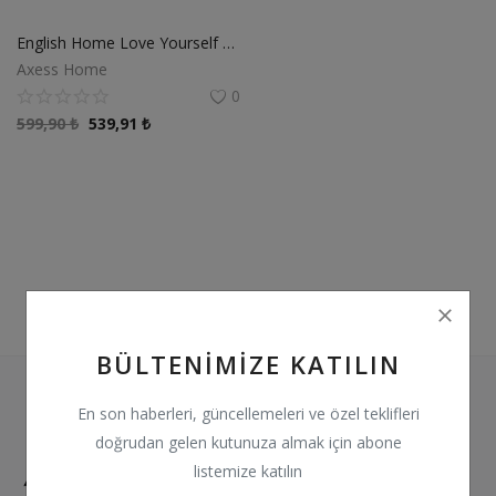
KIRLENTLER
English Home Love Yourself Akrilik Tv Battaniye 130x170 cm Gri
AKSESUARLAR
Axess Home
0
Favorilerim
599,90
₺
539,91
₺
İletişim
Kolay İade
Giriş
Hesap Oluştur
Konum
BÜLTENIMIZE KATILIN
TRY (₺)
En son haberleri, güncellemeleri ve özel teklifleri
doğrudan gelen kutunuza almak için abone
listemize katılın