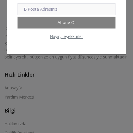
Abone Ol
Dünyanı Güzelleştir ‘ misyonumuzla kendinize ait dünyanız olan
evlerinizi, kendi stilinize ve kişisel renk ya da ürün zevklerinize
Hayır,Teşekkürler
göre güzelleştirmenize en iyi şekilde yardımcı olmak amacı
bulunan AxessHome, eviniz içerisinde en şık olan ürün gruplarını
belirleyerek , bütçenize en uygun fiyat düşüncesiyle sunmaktadır.
Hızlı Linkler
Anasayfa
Yardım Merkezi
Bilgi
Hakkımızda
Gizlilik Politikasi