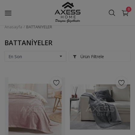
0
Anasayfa
BATTANİYELER
NEVRESİM TAKIMLARI
BATTANİYELER
MUTFAK ARAÇ GEREÇLERİ
Ürün Filtrele
BANYO AKSESUARLARI VE
SABUNLUKLAR
BATTANİYELER
PİKE TAKIMLARI
Halılar
PASPASLAR