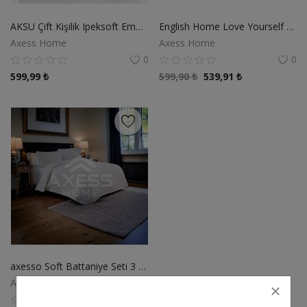
KIRLENTLER
AKSU Çift Kişilik Ipeksoft Embos Battaniye
English Home Love Yourself Akrilik Tv Battaniye 130x170 cm Gri
AKSESUARLAR
Axess Home
Axess Home
0
0
Favorilerim
599,99
₺
599,90
₺
539,91
₺
İletişim
Kolay İade
Giriş
Hesap Oluştur
Konum
TRY (₺)
axesso Soft Battaniye Seti 3 Parça (220x240-2*50x70)
Axess Home
0